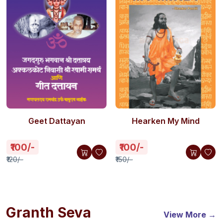
Geet Dattayan
Hearken My Mind
₹100/-
₹100/-
₹120/-
₹150/-
Granth Seva
View More →