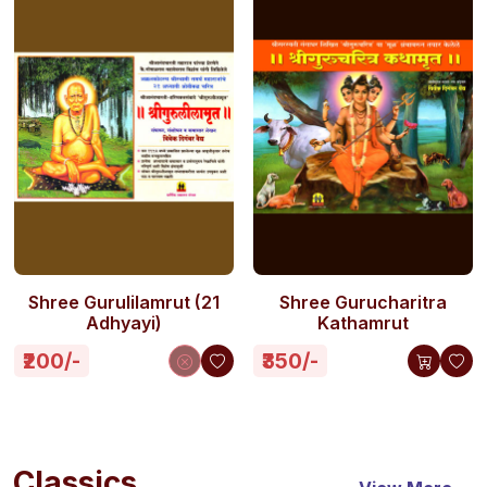
Shree Gurulilamrut (21
Shree Gurucharitra
Adhyayi)
Kathamrut
₹200/-
₹350/-
Classics