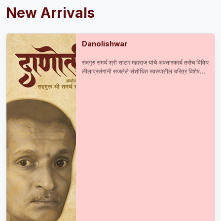
New Arrivals
Danolishwar
सदगुरु समर्थ श्री साटम महाराज यांचे अवतारकार्य तसेच विविध
लीलाप्रसंगांनी सजलेले संशोधित स्वरुपातील चरित्र विशेष
आकर्षण : सदगुरु समर्थ श्री साटम महाराज यांची प्रकाशित व
अप्रकाशित दुर्मिळ माहिती श्री महाराजांची मूळ व अस्सल ३०
छायाचित्रे तसेच ८० हून अधिक प्रसंगानुरुप छायाचित्रे