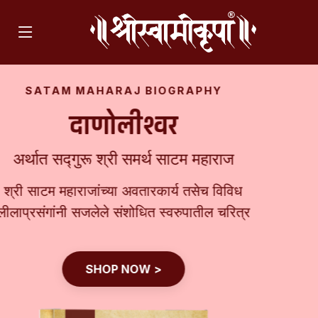
PICTURE BIOGRAPHY
।। माऊली ।।
श्रीगजानन महाराज
श्रीगजानन महाराजांच्या वैविध्यपूर्ण 'भाव'मुद्रा
SHOP NOW >