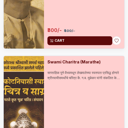
₹300/-
₹400/-
CART
Swami Charitra (Marathe)
साप्ताहिक पुणे वैभवमधून लेखमालेच्या स्वरुपात प्रसिद्ध होणारे
श्रीस्वामीसमर्थांचे चरित्र कै. ग.ब. मुळेकर यांनी संकलित केले
आणि सन 1899 मध्ये प्रसिद्ध केले. त्यानंतर कै. सदाशिव
मराठे यांनी सन 1904 मध्ये पुनर्मुद्रण केलेले हे अस्सल व
दुर्मिळ चरित्र 115 वर्षाने अलौकिक ग्रंथसंचित उपक्रमाच्या
माध्यमातून पुनःप्रकाशित करताना त्यास संग्राह्य मजकूर व
दुर्मिळ छायाचित्रांची जोड दिलेली आहे.