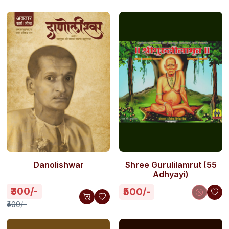
Danolishwar
Shree Gurulilamrut (55
Adhyayi)
₹300/-
₹500/-
₹400/-