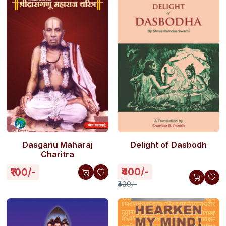
Dasganu Maharaj
Delight of Dasbodh
Charitra
₹400/-
₹100/-
₹400/-