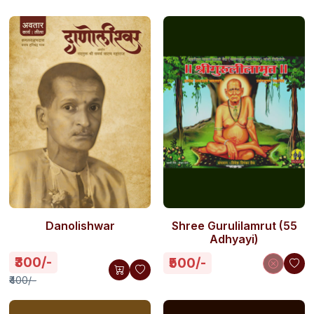
Danolishwar
Shree Gurulilamrut (55
Adhyayi)
₹300/-
₹500/-
₹400/-