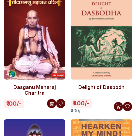
Dasganu Maharaj
Delight of Dasbodh
Charitra
₹400/-
₹100/-
₹400/-