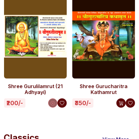
Shree Gurulilamrut (21
Shree Gurucharitra
Adhyayi)
Kathamrut
₹200/-
₹350/-
Classics