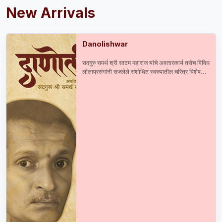
New Arrivals
Danolishwar
सदगुरु समर्थ श्री साटम महाराज यांचे अवतारकार्य तसेच विविध
लीलाप्रसंगांनी सजलेले संशोधित स्वरुपातील चरित्र विशेष
आकर्षण : सदगुरु समर्थ श्री साटम महाराज यांची प्रकाशित व
अप्रकाशित दुर्मिळ माहिती श्री महाराजांची मूळ व अस्सल ३०
छायाचित्रे तसेच ८० हून अधिक प्रसंगानुरुप छायाचित्रे