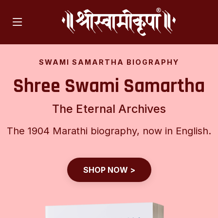
Y
SATAM MAHARAJ BIOGRAPH
rtha
दाणोलीश्वर
अर्थात सद्गुरू श्री समर्थ साटम महा
English.
श्री साटम महाराजांच्या अवतारकार्य तसेच 
लीलाप्रसंगांनी सजलेले संशोधित स्वरुपातील 
SHOP NOW >