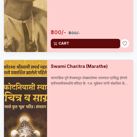
₹300/-
₹400/-
CART
Swami Charitra (Marathe)
साप्ताहिक पुणे वैभवमधून लेखमालेच्या स्वरुपात प्रसिद्ध होणारे
श्रीस्वामीसमर्थांचे चरित्र कै. ग.ब. मुळेकर यांनी संकलित केले
आणि सन 1899 मध्ये प्रसिद्ध केले. त्यानंतर कै. सदाशिव
मराठे यांनी सन 1904 मध्ये पुनर्मुद्रण केलेले हे अस्सल व
दुर्मिळ चरित्र 115 वर्षाने अलौकिक ग्रंथसंचित उपक्रमाच्या
माध्यमातून पुनःप्रकाशित करताना त्यास संग्राह्य मजकूर व
दुर्मिळ छायाचित्रांची जोड दिलेली आहे.