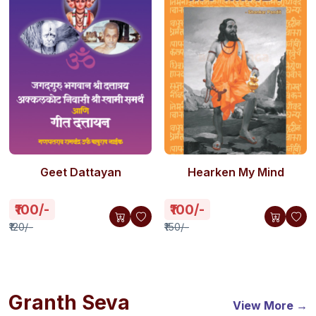
Geet Dattayan
Hearken My Mind
₹100/-
₹100/-
₹120/-
₹150/-
Granth Seva
View More →