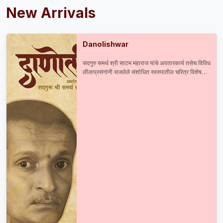
New Arrivals
Danolishwar
सदगुरु समर्थ श्री साटम महाराज यांचे अवतारकार्य तसेच विविध
लीलाप्रसंगांनी सजलेले संशोधित स्वरुपातील चरित्र विशेष
आकर्षण : सदगुरु समर्थ श्री साटम महाराज यांची प्रकाशित व
अप्रकाशित दुर्मिळ माहिती श्री महाराजांची मूळ व अस्सल ३०
छायाचित्रे तसेच ८० हून अधिक प्रसंगानुरुप छायाचित्रे