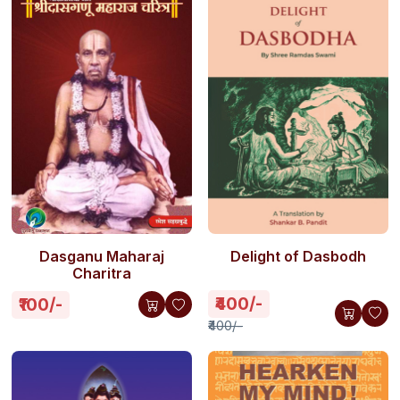
Dasganu Maharaj
Delight of Dasbodh
Charitra
₹400/-
₹100/-
₹400/-