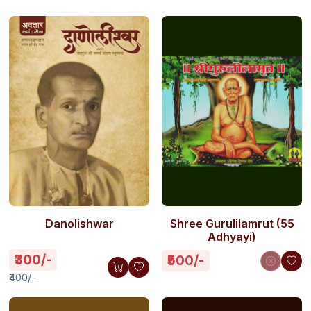
Danolishwar
Shree Gurulilamrut (55
Adhyayi)
₹300/-
₹500/-
₹400/-