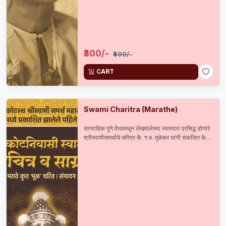
₹300/-
₹400/-
CART
Swami Charitra (Marathe)
साप्ताहिक पुणे वैभवमधून लेखमालेच्या स्वरुपात प्रसिद्ध होणारे
श्रीस्वामीसमर्थांचे चरित्र कै. ग.ब. मुळेकर यांनी संकलित केले
आणि सन 1899 मध्ये प्रसिद्ध केले. त्यानंतर कै. सदाशिव
मराठे यांनी सन 1904 मध्ये पुनर्मुद्रण केलेले हे अस्सल व
दुर्मिळ चरित्र 115 वर्षाने अलौकिक ग्रंथसंचित उपक्रमाच्या
माध्यमातून पुनःप्रकाशित करताना त्यास संग्राह्य मजकूर व
दुर्मिळ छायाचित्रांची जोड दिलेली आहे.