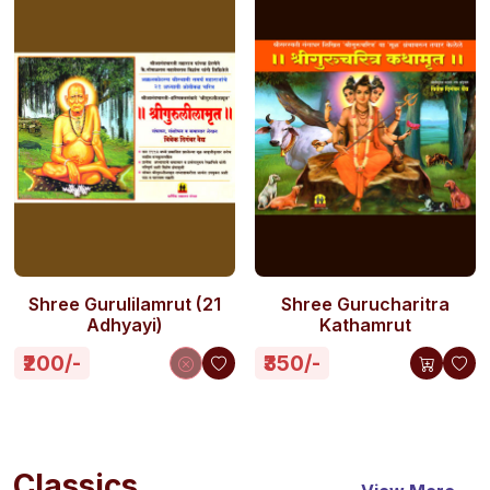
Shree Gurulilamrut (21
Shree Gurucharitra
Adhyayi)
Kathamrut
₹200/-
₹350/-
Classics