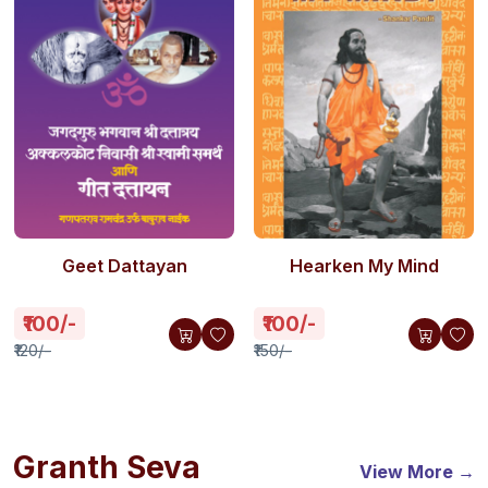
Geet Dattayan
Hearken My Mind
₹100/-
₹100/-
₹120/-
₹150/-
Granth Seva
View More →