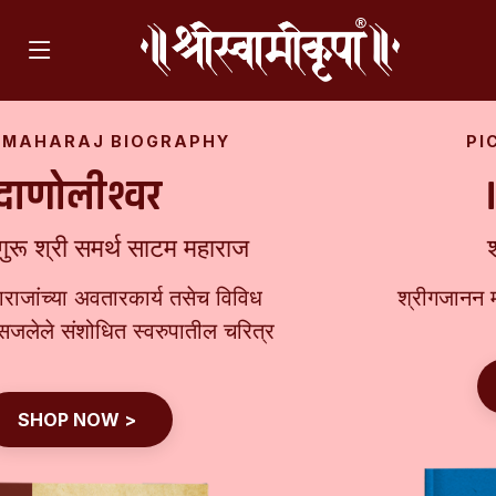
PICTURE BIOGRAPHY
।। माऊली ।।
श्रीगजानन महाराज
श्रीगजानन महाराजांच्या वैविध्यपूर्ण 'भाव'मुद्रा
SHOP NOW >