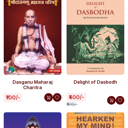
Dasganu Maharaj
Delight of Dasbodh
Charitra
₹400/-
₹100/-
₹400/-