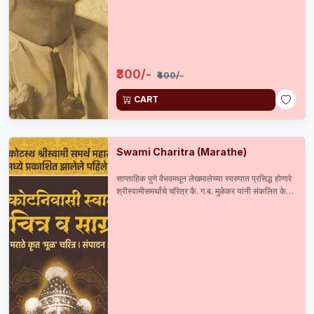
₹300/-
₹400/-
CART
Swami Charitra (Marathe)
साप्ताहिक पुणे वैभवमधून लेखमालेच्या स्वरुपात प्रसिद्ध होणारे
श्रीस्वामीसमर्थांचे चरित्र कै. ग.ब. मुळेकर यांनी संकलित केले
आणि सन 1899 मध्ये प्रसिद्ध केले. त्यानंतर कै. सदाशिव
मराठे यांनी सन 1904 मध्ये पुनर्मुद्रण केलेले हे अस्सल व
दुर्मिळ चरित्र 115 वर्षाने अलौकिक ग्रंथसंचित उपक्रमाच्या
माध्यमातून पुनःप्रकाशित करताना त्यास संग्राह्य मजकूर व
दुर्मिळ छायाचित्रांची जोड दिलेली आहे.