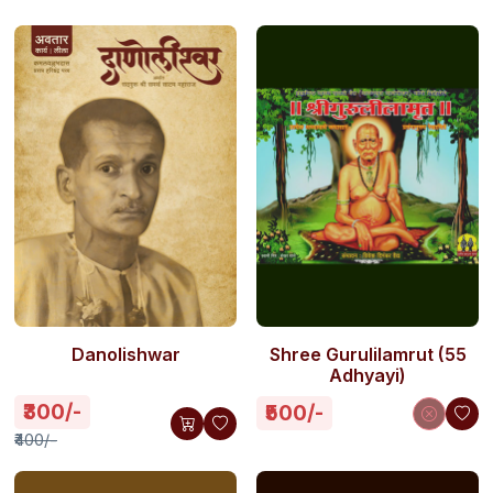
Danolishwar
Shree Gurulilamrut (55
Adhyayi)
₹300/-
₹500/-
₹400/-