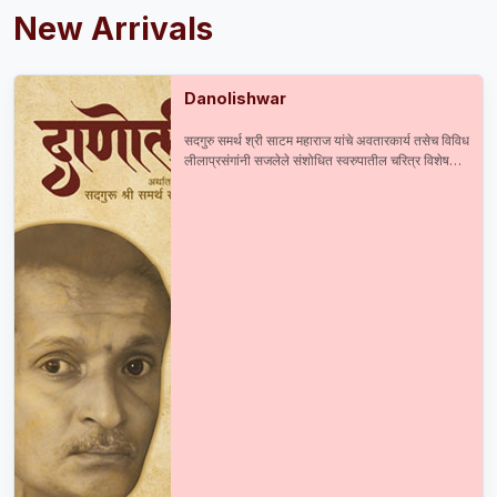
New Arrivals
Danolishwar
सदगुरु समर्थ श्री साटम महाराज यांचे अवतारकार्य तसेच विविध
लीलाप्रसंगांनी सजलेले संशोधित स्वरुपातील चरित्र विशेष
आकर्षण : सदगुरु समर्थ श्री साटम महाराज यांची प्रकाशित व
अप्रकाशित दुर्मिळ माहिती श्री महाराजांची मूळ व अस्सल ३०
छायाचित्रे तसेच ८० हून अधिक प्रसंगानुरुप छायाचित्रे