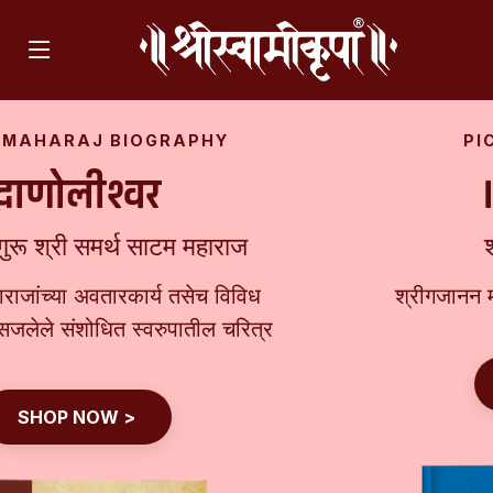
PICTURE BIOGRAPHY
।। माऊली ।।
श्रीगजानन महाराज
श्रीगजानन महाराजांच्या वैविध्यपूर्ण 'भाव'मुद्रा
SHOP NOW >