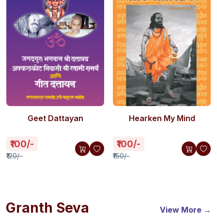
Geet Dattayan
Hearken My Mind
₹100/-
₹100/-
₹120/-
₹150/-
Granth Seva
View More →