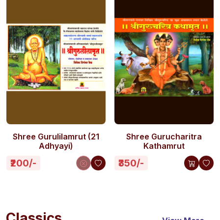
Shree Gurulilamrut (21
Shree Gurucharitra
Adhyayi)
Kathamrut
₹200/-
₹350/-
Classics